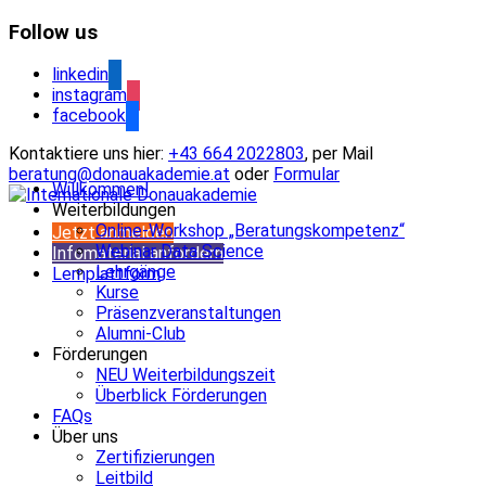
Follow us
linkedin
instagram
facebook
Kontaktiere uns hier:
+43 664 2022803
, per Mail
beratung@donauakademie.at
oder
Formular
Willkommen!
Weiterbildungen
Online-Workshop „Beratungskompetenz“
Jetzt anmelden
Webinar Data Science
Infomaterial anfordern
Lehrgänge
Lernplattform
Kurse
Präsenzveranstaltungen
Alumni-Club
Förderungen
NEU Weiterbildungszeit
Überblick Förderungen
FAQs
Über uns
Zertifizierungen
Leitbild