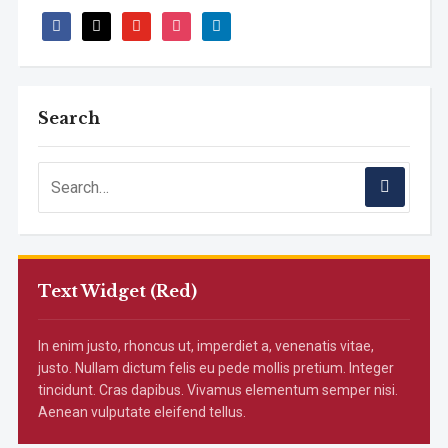
facebook
x
youtube
instagram
linkedin
Search
Text Widget (Red)
In enim justo, rhoncus ut, imperdiet a, venenatis vitae,
justo. Nullam dictum felis eu pede mollis pretium. Integer
tincidunt. Cras dapibus. Vivamus elementum semper nisi.
Aenean vulputate eleifend tellus.